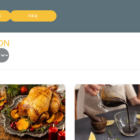
S
FAQ
ON
ontenu