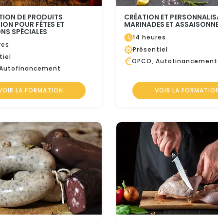
TION DE PRODUITS
CRÉATION ET PERSONNALIS
ION POUR FÊTES ET
MARINADES ET ASSAISONN
NS SPÉCIALES
14 heures
res
Présentiel
tiel
OPCO, Autofinancement
Autofinancement
VOIR LA FORMATION
VOIR LA FORMATIO