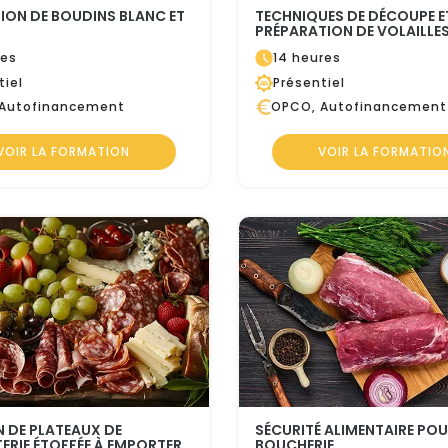
ON DE BOUDINS BLANC ET
TECHNIQUES DE DÉCOUPE E
PRÉPARATION DE VOLAILLE
res
14 heures
tiel
Présentiel
Autofinancement
OPCO, Autofinancement
VOIR LA FORMATION
VOIR LA FORMATIO
 DE PLATEAUX DE
SÉCURITÉ ALIMENTAIRE POU
RIE ÉTOFFÉE À EMPORTER
BOUCHERIE