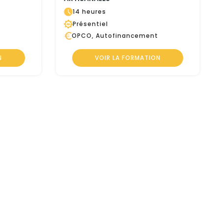
14 heures
Présentiel
OPCO, Autofinancement
N
VOIR LA FORMATION