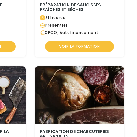
T
PRÉPARATION DE SAUCISSES
S
FRAÎCHES ET SÈCHES
21 heures
Présentiel
OPCO, Autofinancement
N
VOIR LA FORMATION
R LA
FABRICATION DE CHARCUTERIES
ARTISANALES