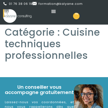
01 76 38 06 19
formation@kalyane.com
Catégorie :
Cuisine
techniques
professionnelles
Un conseiller vous
accompagne gratuitement
Laissez-nous vos coordonnées, et
nous vous rappellerons dès que