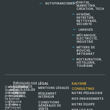
DIGITAL,
AUTOFINANCEMENT
MARKETING,
CRÉATION, TECH
HYGIÈNE,
ENTRETIEN,
NETTOYAGE,
SÉCURITÉ
LANGUES
MÉCANIQUE,
ÉLECTRICITÉ,
INDUSTRIE
MÉTIERS DE
BOUCHE,
ARTISANAT
RESTAURATION,
HÔTELLERIE,
TOURISME
Retrouvez nos
LÉGAL
KALYANE
formations
Certification
Organisme
MENTIONS LÉGALES
CONSULTING
sur le site de
Qualiopi
de
France
délivrée
formation
NOTRE PÉDAGOGIE
RÈGLEMENT
Travail.
pour
habilité
INTÉRIEUR
NOS ENGAGEMENTS
la
Kairos
catégorie
/
CONDITIONS
NOTRE ÉQUIPE
actions
France
GÉNÉRALES DE
de
Travail
VENTE
NOS LOCAUX