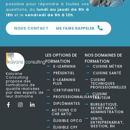
possible pour répondre à toutes vos
questions, du
lundi au jeudi de 9h à
18h
et le
vendredi de 9h à 12h
.
NOUS CONTACTER
ME FAIRE RAPPELER
LES OPTIONS DE
NOS DOMAINES DE
FORMATION
FORMATION
E-LEARNING
CUISINE MÉTIER
PRÉSENTIEL
CUISINE SANTÉ
Kalyane
Consulting
E-LEARNING
CUISINE
propose des
PLUS
TECHNIQUES
formations de
PROFESSIONNELLES
qualité réalisées
CERTIFIANTES
par des experts de
CUISINE
leur domaine.
PROFESSIONNALISANTES
TRAITEUR
DIPLÔMANTES
BUREAUTIQUE,
SECRÉTARIAT,
ACTIONS CO
ADMINISTRATION
CHR AKTO
VENTE,
ÉLIGIBLE OPCO
ENTREPRENARIAT,
GESTION, RH
ÉLIGIBLE CPF