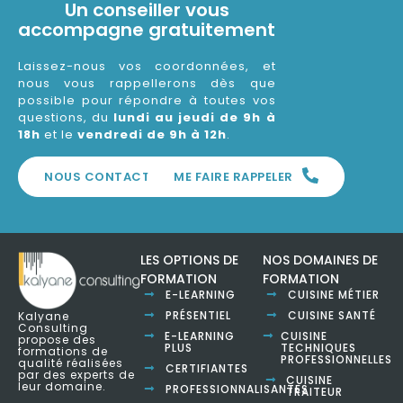
Un conseiller vous
accompagne gratuitement
Laissez-nous vos coordonnées, et
nous vous rappellerons dès que
possible pour répondre à toutes vos
questions, du
lundi au jeudi de 9h à
18h
et le
vendredi de 9h à 12h
.
NOUS CONTACTER
ME FAIRE RAPPELER
LES OPTIONS DE
NOS DOMAINES DE
FORMATION
FORMATION
E-LEARNING
CUISINE MÉTIER
PRÉSENTIEL
CUISINE SANTÉ
Kalyane
Consulting
E-LEARNING
CUISINE
propose des
PLUS
TECHNIQUES
formations de
PROFESSIONNELLES
qualité réalisées
CERTIFIANTES
par des experts de
CUISINE
leur domaine.
PROFESSIONNALISANTES
TRAITEUR