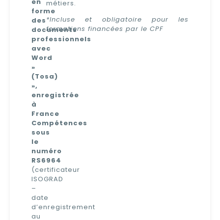
en
métiers.
forme
*Incluse et obligatoire pour les
des
formations financées par le CPF
documents
professionnels
avec
Word
»
(Tosa)
»,
enregistrée
à
France
Compétences
sous
le
numéro
RS6964
(certificateur
ISOGRAD
–
date
d’enregistrement
au