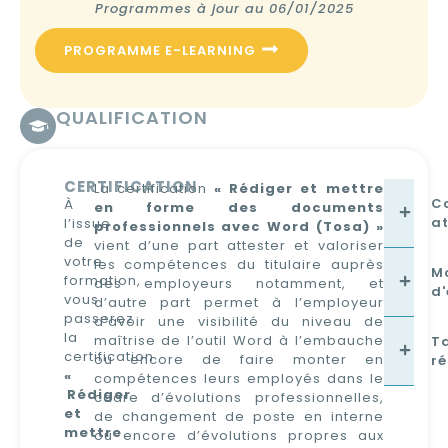
Programmes à jour au 06/01/2025
PROGRAMME E-LEARNING
QUALIFICATION
CERTIFICATION
La certification
« Rédiger et mettre
C
À
en forme des documents
at
l’issue
professionnels avec Word (Tosa) »
de
vient d’une part attester et valoriser
votre
les compétences du titulaire auprès
M
formation,
des employeurs notamment, et
d'
vous
d’autre part permet à l’employeur
passerez
d’avoir une visibilité du niveau de
la
maîtrise de l’outil Word à l’embauche
T
certification
ou encore de faire monter en
ré
«
compétences leurs employés dans le
Rédiger
cadre d’évolutions professionnelles,
et
de changement de poste en interne
mettre
ou encore d’évolutions propres aux