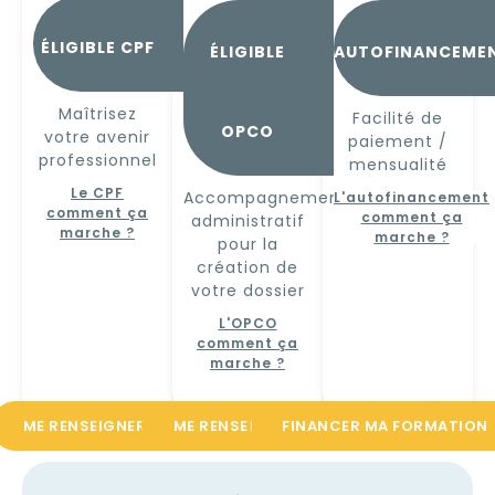
ÉLIGIBLE CPF
ÉLIGIBLE
AUTOFINANCEME
Maîtrisez
Facilité de
OPCO
votre avenir
paiement /
professionnel
mensualité
Le CPF
Accompagnement
L'autofinancement
comment ça
comment ça
administratif
marche ?
marche ?
pour la
création de
votre dossier
L'OPCO
comment ça
marche ?
ME RENSEIGNER
ME RENSEIGNER
FINANCER MA FORMATION