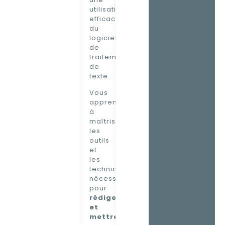
utilisation
efficace
du
logiciel
de
traitement
de
texte.
Vous
apprendrez
à
maîtriser
les
outils
et
les
techniques
nécessaires
pour
rédiger
et
mettre