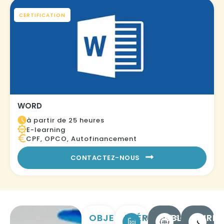
CERTIFICATION
WORD
à partir de 25 heures
E-learning
CPF, OPCO, Autofinancement
CONTACTEZ-NOUS
OBJECTIFS
PRÉREQUIS
PUBLIC
DURÉE
Maîtriser
Salariés
à