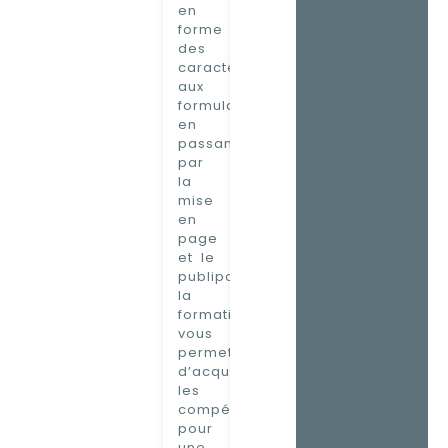
en
forme
des
caractères
aux
formulaires
en
passant
par
la
mise
en
page
et le
publipostage,
la
formation
vous
permettra
d’acquérir
les
compétences
pour
une