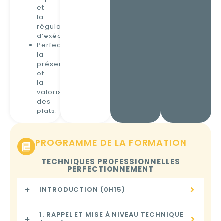
et
la
régularité
d’exécution.
Perfectionner
la
présentation
et
la
valorisation
des
plats.
PROGRAMME DE LA FORMATION
TECHNIQUES PROFESSIONNELLES
PERFECTIONNEMENT
INTRODUCTION (0H15)
1. RAPPEL ET MISE À NIVEAU TECHNIQUE