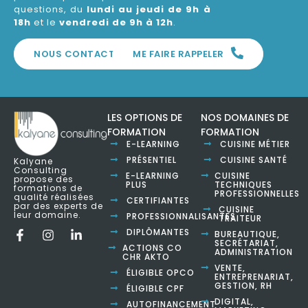
questions, du
lundi au jeudi de 9h à
18h
et le
vendredi de 9h à 12h
.
NOUS CONTACTER
ME FAIRE RAPPELER
LES OPTIONS DE
NOS DOMAINES DE
FORMATION
FORMATION
E-LEARNING
CUISINE MÉTIER
PRÉSENTIEL
CUISINE SANTÉ
Kalyane
Consulting
E-LEARNING
CUISINE
propose des
PLUS
TECHNIQUES
formations de
PROFESSIONNELLES
qualité réalisées
CERTIFIANTES
par des experts de
CUISINE
leur domaine.
PROFESSIONNALISANTES
TRAITEUR
DIPLÔMANTES
BUREAUTIQUE,
SECRÉTARIAT,
ACTIONS CO
ADMINISTRATION
CHR AKTO
VENTE,
ÉLIGIBLE OPCO
ENTREPRENARIAT,
GESTION, RH
ÉLIGIBLE CPF
DIGITAL,
AUTOFINANCEMENT