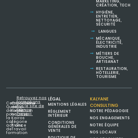
MARKETING,
CRÉATION, TECH
HYGIÈNE,
ENTRETIEN,
NETTOYAGE,
SÉCURITÉ
LANGUES
MÉCANIQUE,
ÉLECTRICITÉ,
INDUSTRIE
MÉTIERS DE
BOUCHE,
ARTISANAT
RESTAURATION,
HÔTELLERIE,
TOURISME
Retrouvez nos
LÉGAL
KALYANE
formations
Certification
Organisme
MENTIONS LÉGALES
CONSULTING
sur le site de
Qualiopi
de
France
délivrée
formation
NOTRE PÉDAGOGIE
RÈGLEMENT
Travail.
pour
habilité
INTÉRIEUR
NOS ENGAGEMENTS
la
Kairos
catégorie
/
CONDITIONS
NOTRE ÉQUIPE
actions
France
GÉNÉRALES DE
de
Travail
VENTE
NOS LOCAUX
formation
POLITIQUE DE