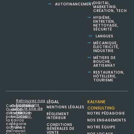
DIGITAL,
AUTOFINANCEMENT
MARKETING,
CRÉATION, TECH
HYGIÈNE,
ENTRETIEN,
NETTOYAGE,
SÉCURITÉ
LANGUES
MÉCANIQUE,
ÉLECTRICITÉ,
INDUSTRIE
MÉTIERS DE
BOUCHE,
ARTISANAT
RESTAURATION,
HÔTELLERIE,
TOURISME
Retrouvez nos
LÉGAL
KALYANE
formations
Certification
Organisme
MENTIONS LÉGALES
CONSULTING
sur le site de
Qualiopi
de
France
délivrée
formation
NOTRE PÉDAGOGIE
RÈGLEMENT
Travail.
pour
habilité
INTÉRIEUR
NOS ENGAGEMENTS
la
Kairos
catégorie
/
CONDITIONS
NOTRE ÉQUIPE
actions
France
GÉNÉRALES DE
de
Travail
VENTE
NOS LOCAUX