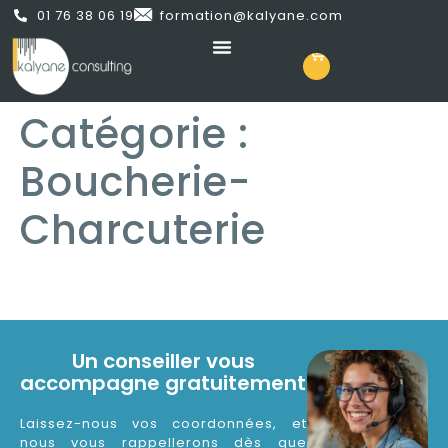
01 76 38 06 19
formation@kalyane.com
Catégorie :
Boucherie-
Charcuterie
Un conseiller vous
accompagne gratuitement
Laissez-nous vos coordonnées, et
nous vous rappellerons dès que