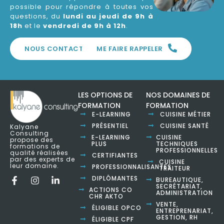
possible pour répondre à toutes vos
questions, du
lundi au jeudi de 9h à
18h
et le
vendredi de 9h à 12h
.
NOUS CONTACTER
ME FAIRE RAPPELER
LES OPTIONS DE
NOS DOMAINES DE
FORMATION
FORMATION
E-LEARNING
CUISINE MÉTIER
PRÉSENTIEL
CUISINE SANTÉ
Kalyane
Consulting
E-LEARNING
CUISINE
propose des
PLUS
TECHNIQUES
formations de
PROFESSIONNELLES
qualité réalisées
CERTIFIANTES
par des experts de
CUISINE
leur domaine.
PROFESSIONNALISANTES
TRAITEUR
DIPLÔMANTES
BUREAUTIQUE,
SECRÉTARIAT,
ACTIONS CO
ADMINISTRATION
CHR AKTO
VENTE,
ÉLIGIBLE OPCO
ENTREPRENARIAT,
GESTION, RH
ÉLIGIBLE CPF