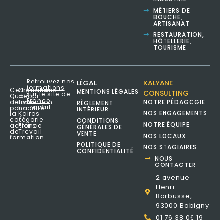
MÉTIERS DE
BOUCHE,
ARTISANAT
RESTAURATION,
HÔTELLERIE,
TOURISME
Retrouvez nos
LÉGAL
KALYANE
formations
Certification
Organisme
MENTIONS LÉGALES
CONSULTING
sur le site de
Qualiopi
de
France
délivrée
formation
NOTRE PÉDAGOGIE
RÈGLEMENT
Travail.
pour
habilité
INTÉRIEUR
NOS ENGAGEMENTS
la
Kairos
catégorie
/
CONDITIONS
NOTRE ÉQUIPE
actions
France
GÉNÉRALES DE
de
Travail
VENTE
NOS LOCAUX
formation
POLITIQUE DE
NOS STAGIAIRES
CONFIDENTIALITÉ
NOUS
CONTACTER
2 avenue
Henri
Barbusse,
93000 Bobigny
01 76 38 06 19