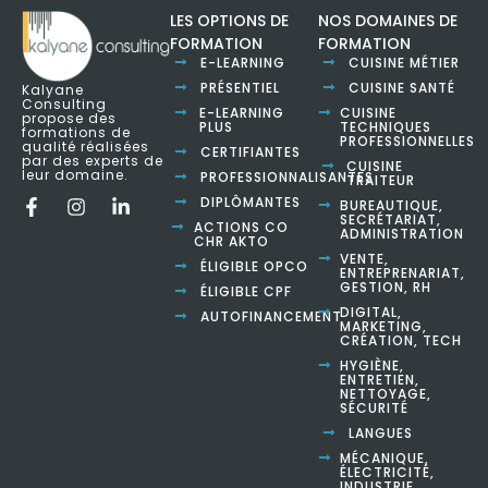
LES OPTIONS DE
NOS DOMAINES DE
FORMATION
FORMATION
E-LEARNING
CUISINE MÉTIER
PRÉSENTIEL
CUISINE SANTÉ
Kalyane
Consulting
E-LEARNING
CUISINE
propose des
PLUS
TECHNIQUES
formations de
PROFESSIONNELLES
qualité réalisées
CERTIFIANTES
par des experts de
CUISINE
leur domaine.
PROFESSIONNALISANTES
TRAITEUR
DIPLÔMANTES
BUREAUTIQUE,
SECRÉTARIAT,
ACTIONS CO
ADMINISTRATION
CHR AKTO
VENTE,
ÉLIGIBLE OPCO
ENTREPRENARIAT,
GESTION, RH
ÉLIGIBLE CPF
DIGITAL,
AUTOFINANCEMENT
MARKETING,
CRÉATION, TECH
HYGIÈNE,
ENTRETIEN,
NETTOYAGE,
SÉCURITÉ
LANGUES
MÉCANIQUE,
ÉLECTRICITÉ,
INDUSTRIE