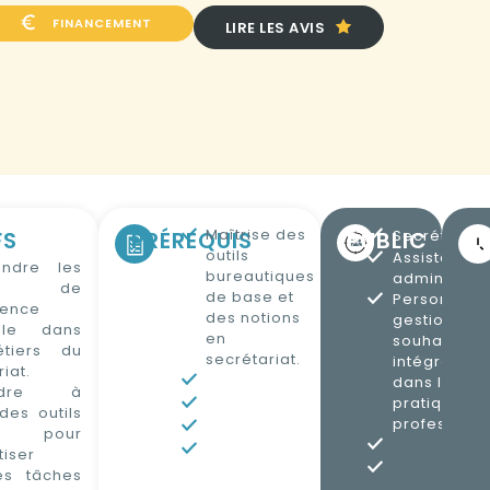
FINANCEMENT
LIRE LES AVIS
Maîtrise des
FS
PRÉREQUIS
PUBLIC
Secrétaires
D
outils
Assistants
ndre les
bureautiques
administrati
eux de
de base et
Personnels
igence
des notions
gestion
ielle dans
en
souhaitant
tiers du
secrétariat.
intégrer l’IA
iat.
dans leurs
endre à
pratiques
 des outils
professionn
A pour
iser
es tâches