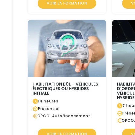
VOIR LA FORMATION
V
HABILITATION B0L – VÉHICULES
HABILIT
ÉLECTRIQUES OU HYBRIDES
D’ORDRE
INITIALE
VÉHICUL
HYBRIDES
14 heures
7 heu
Présentiel
Prése
OPCO, Autofinancement
OPCO,
VOIR LA FORMATION
V