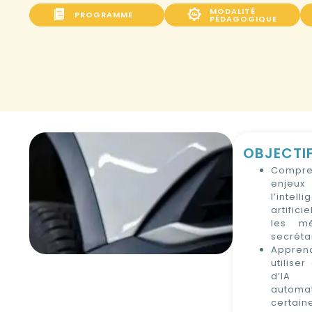
MODALITÉ
PROGRAMME
PÉDAGOGIQUE
OBJECTI
Compre
enj
l’intell
artific
les mé
secrétar
Appr
utiliser
d’I
automat
certain