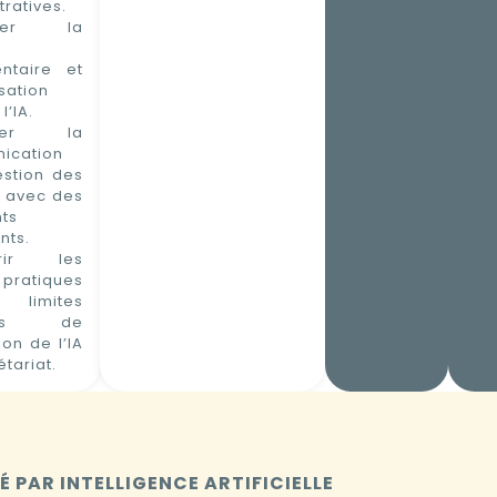
tratives.
orer la
ntaire et
isation
l’IA.
iser la
ication
estion des
 avec des
nts
ents.
vrir les
pratiques
 limites
ques de
tion de l’IA
étariat.
 PAR INTELLIGENCE ARTIFICIELLE