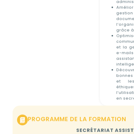
adminis
Améli
gestion
docume
l’organ
grâce à 
Optim
commun
et la g
e-mails
assista
intellig
Décou
bonnes 
et les
éthi
l’utilisa
en secr
PROGRAMME DE LA FORMATION
SECRÉTARIAT ASSISTÉ