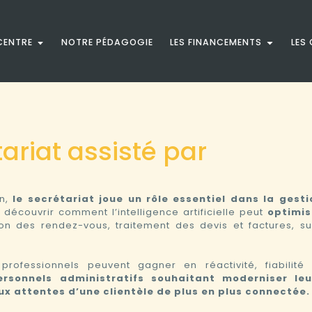
CENTRE
NOTRE PÉDAGOGIE
LES FINANCEMENTS
LES
ariat assisté par
on,
le secrétariat joue un rôle essentiel dans la gesti
découvrir comment l’intelligence artificielle peut
optimis
on des rendez-vous, traitement des devis et factures, sui
rofessionnels peuvent gagner en réactivité, fiabilité 
rsonnels administratifs souhaitant moderniser leu
x attentes d’une clientèle de plus en plus connectée.